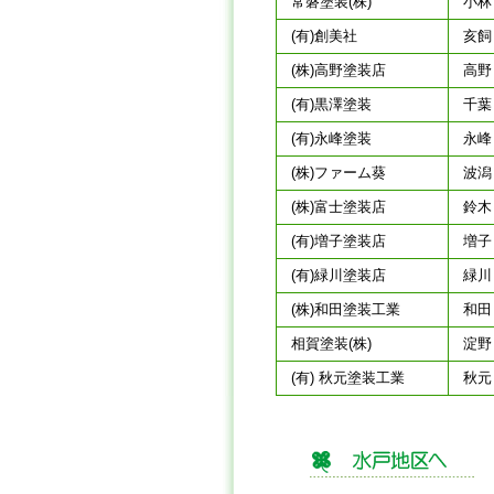
常磐塗装(株)
小林
(有)創美社
亥飼
(株)高野塗装店
高野
(有)黒澤塗装
千葉
(有)永峰塗装
永峰
(株)ファーム葵
波潟
(株)富士塗装店
鈴木
(有)増子塗装店
増子
(有)緑川塗装店
緑川
(株)和田塗装工業
和田
相賀塗装(株)
淀野
(有) 秋元塗装工業
秋元