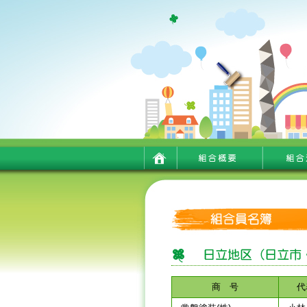
商 号
代