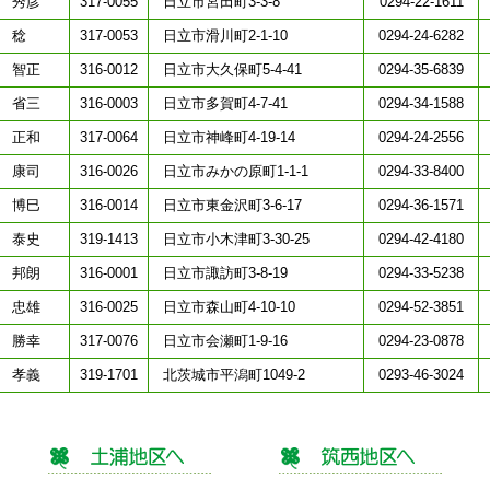
 秀彦
317-0055
日立市宮田町3-3-8
0294-22-1611
 稔
317-0053
日立市滑川町2-1-10
0294-24-6282
 智正
316-0012
日立市大久保町5-4-41
0294-35-6839
 省三
316-0003
日立市多賀町4-7-41
0294-34-1588
 正和
317-0064
日立市神峰町4-19-14
0294-24-2556
 康司
316-0026
日立市みかの原町1-1-1
0294-33-8400
 博巳
316-0014
日立市東金沢町3-6-17
0294-36-1571
 泰史
319-1413
日立市小木津町3-30-25
0294-42-4180
 邦朗
316-0001
日立市諏訪町3-8-19
0294-33-5238
 忠雄
316-0025
日立市森山町4-10-10
0294-52-3851
 勝幸
317-0076
日立市会瀬町1-9-16
0294-23-0878
 孝義
319-1701
北茨城市平潟町1049-2
0293-46-3024